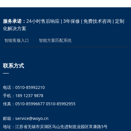
服务承诺：
24小时售后响应 | 3年保修 | 免费技术咨询 | 定制
化解决方案
智能客服入口
智能方案匹配系统
联系方式
—
电话：0510-85992210
手机：189 1237 9878
传真：0510-85996677 0510-85992955
邮箱：service@woyo.cn
地址：江苏省无锡市滨湖区马山先进制造业园区常康路5号