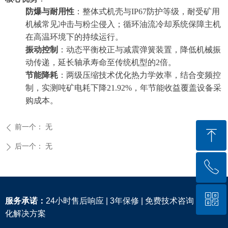
防爆与耐用性
：整体式机壳与IP67防护等级，耐受矿用
机械常见冲击与粉尘侵入；循环油流冷却系统保障主机
在高温环境下的持续运行。
振动控制
：动态平衡校正与减震弹簧装置，降低机械振
动传递，延长轴承寿命至传统机型的2倍。
节能降耗
：两级压缩技术优化热力学效率，结合变频控
制，实测吨矿电耗下降21.92%，年节能收益覆盖设备采
购成本。
前一个：
无
ꄴ
ꁸ
后一个：
无
ꄲ
ꂅ
回到顶部
ꀥ
400-885-0799
服务承诺：
24小时售后响应 | 3年保修 | 免费技术咨询 | 定制
化解决方案